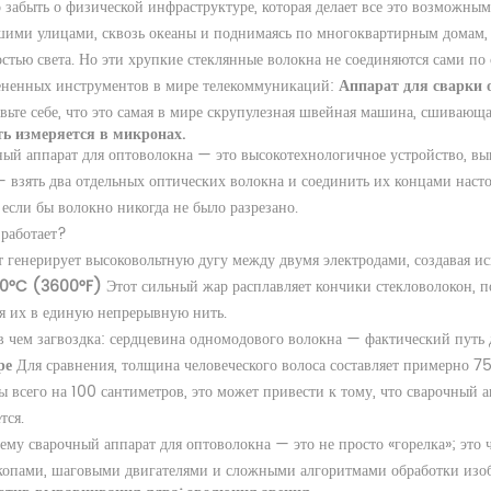
 забыть о физической инфраструктуре, которая делает все это возможным
ими улицами, сквозь океаны и поднимаясь по многоквартирным домам,
остью света. Но эти хрупкие стеклянные волокна не соединяются сами по
ененных инструментов в мире телекоммуникаций:
Аппарат для сварки 
вьте себе, что это самая в мире скрупулезная швейная машина, сшивающа
ть измеряется в микронах.
ый аппарат для оптоволокна — это высокотехнологичное устройство, в
— взять два отдельных оптических волокна и соединить их концами насто
к если бы волокно никогда не было разрезано.
 работает?
 генерирует высоковольтную дугу между двумя электродами, создавая ис
0°C (3600°F)
Этот сильный жар расплавляет кончики стекловолокон, 
я их в единую непрерывную нить.
в чем загвоздка: сердцевина одномодового волокна — фактический путь 
ре
Для сравнения, толщина человеческого волоса составляет примерно 7
 всего на 100 сантиметров, это может привести к тому, что сварочный 
тся.
ему сварочный аппарат для оптоволокна — это не просто «горелка»; эт
копами, шаговыми двигателями и сложными алгоритмами обработки изо