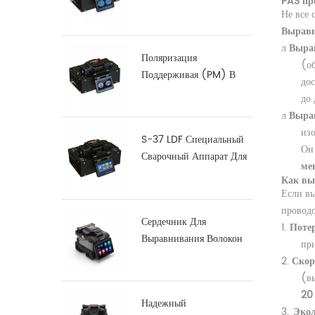
PAS пр
Оптоволокна
Не все 
Выравн
л
Выра
Поляризация
(об
Поддерживая (PM) В
дос
Волокна Splicer
до 
Сплавливания С-12
л
Выра
изо
S-37 LDF Специальный
Он 
Сварочный Аппарат Для
ме
Сварки Волокон
Как вы
Если вы
проводо
Сердечник Для
1.
Поте
Выравнивания Волокон
при
Сращиватель X900
2.
Скор
(вы
20
Надежный
3.
Экол