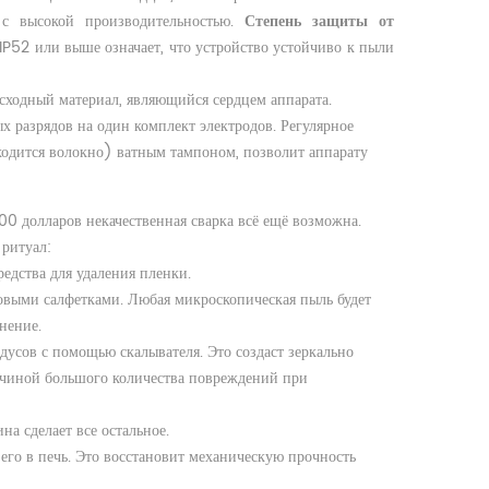
 с высокой производительностью.
Степень защиты от
IP52 или выше означает, что устройство устойчиво к пыли
сходный материал, являющийся сердцем аппарата.
 разрядов на один комплект электродов. Регулярное
ходится волокно) ватным тампоном, позволит аппарату
0 долларов некачественная сварка всё ещё возможна.
 ритуал:
едства для удаления пленки.
овыми салфетками. Любая микроскопическая пыль будет
нение.
дусов с помощью скалывателя. Это создаст зеркально
ричиной большого количества повреждений при
а сделает все остальное.
 его в печь. Это восстановит механическую прочность