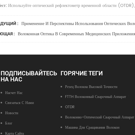
ест:
Используйте оптический рефлектометр временной области (OTDR), 
Применение И Перспективы Использования Оптических Воло
ДУЩИЙ :
Волоконная Оптика В Современных Медицинских Приложени
ЮЩАЯ :
ПОДПИСЫВАЙТЕСЬ
ГОРЯЧИЕ ТЕГИ
НА НАС
Резец Волокна Высокой Точности
Насчет Нас
FTTH Волоконный Сварочный Аппарат
Связаться С Нами
OTDR
Новости
Волоконно-Оптический Сварочный Аппарат
Блог
Машина Для Сращивания Волокон
Карта Сайта