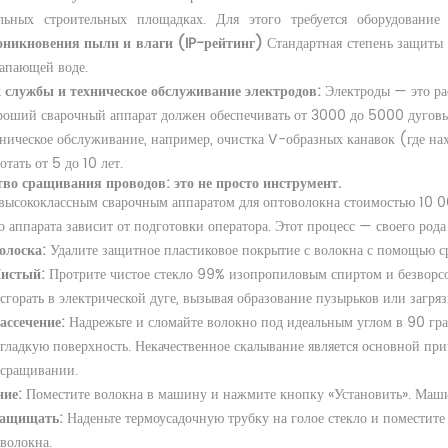
льных строительных площадках. Для этого требуется оборудование
оникновения пыли и влаги (IP-рейтинг)
Стандартная степень защиты 
капающей воде.
 службы и техническое обслуживание электродов:
Электроды — это ра
оший сварочный аппарат должен обеспечивать от 3000 до 5000 дуговых
ническое обслуживание, например, очистка V-образных канавок (где на
отать от 5 до 10 лет.
тво сращивания проводов: это не просто инструмент.
высококлассным сварочным аппаратом для оптоволокна стоимостью 10 00
о аппарата зависит от подготовки оператора. Этот процесс — своего рода
олоска:
Удалите защитное пластиковое покрытие с волокна с помощью ср
истый:
Протрите чистое стекло 99% изопропиловым спиртом и безворс
сгорать в электрической дуге, вызывая образование пузырьков или загряз
ассечение:
Надрежьте и сломайте волокно под идеальным углом в 90 гра
гладкую поверхность. Некачественное скалывание является основной п
сращивании.
ние:
Поместите волокна в машину и нажмите кнопку «Установить». Машин
ащищать:
Наденьте термоусадочную трубку на голое стекло и поместите
волокна.