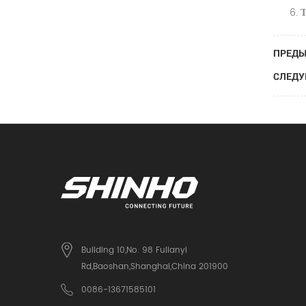
6.
Т
ПРЕДЫ
СЛЕДУ
Building 10,No. 98 Fulianyi
Rd,Baoshan,Shanghai,China 201900
0086-13671585101