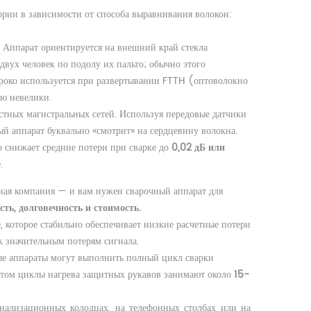
гории в зависимости от способа выравнивания волокон:
. Аппарат ориентируется на внешний край стекла
двух человек по подолу их пальто; обычно этого
широко используется при развертывании FTTH (оптоволокно
ию невелики.
остных магистральных сетей. Используя передовые датчики
 аппарат буквально «смотрит» на сердцевину волокна.
 снижает средние потери при сварке до
0,02 дБ или
.
ая компания — и вам нужен сварочный аппарат для
сть, долговечность и стоимость.
 которое стабильно обеспечивает низкие расчетные потери
к значительным потерям сигнала.
ые аппараты могут выполнить полный цикл сварки
том циклы нагрева защитных рукавов занимают около
15-
анализационных колодцах, на телефонных столбах или на