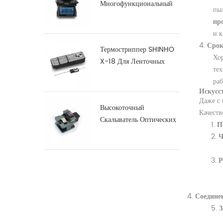
Многофункциональный
пы
Дуговой Сварочный
пр
Аппарат S16
и 
4.
Срок
Термостриппер SHINHO
Хор
X-18 Для Ленточных
тех
Волокон
раб
Искусс
Даже с 
Высокоточный
Качеств
Скалыватель Оптических
1.
П
Волокон X-50D
2.
Ч
3.
Р
4.
Соедине
5.
З