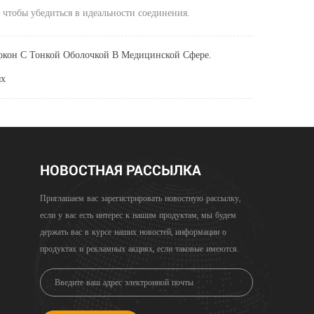
чтобы убедиться в идеальности соединения.
кон С Тонкой Оболочкой В Медицинской Сфере.
ях
НОВОСТНАЯ РАССЫЛКА
Приглашаем вас зарегистрировать новостную рассылку,
если у вас есть интерес к нашим продуктам, мы будем
держать вас в курсе наших новостей, информации о
продуктах и ​​рекламных акциях, если таковые имеются.