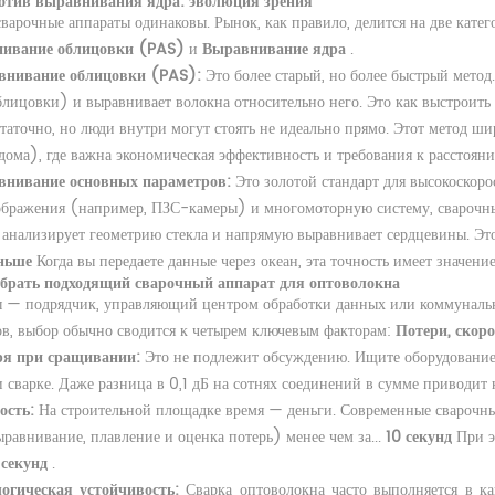
отив выравнивания ядра: эволюция зрения
сварочные аппараты одинаковы. Рынок, как правило, делится на две кате
ивание облицовки (PAS)
и
Выравнивание ядра
.
внивание облицовки (PAS):
Это более старый, но более быстрый метод
лицовки) и выравнивает волокна относительно него. Это как выстроить 
таточно, но люди внутри могут стоять не идеально прямо. Этот метод 
дома), где важна экономическая эффективность и требования к расстоян
внивание основных параметров:
Это золотой стандарт для высокоскор
бражения (например, ПЗС-камеры) и многомоторную систему, сварочный
анализирует геометрию стекла и напрямую выравнивает сердцевины. Это
ньше
Когда вы передаете данные через океан, эта точность имеет значение
брать подходящий сварочный аппарат для оптоволокна
 — подрядчик, управляющий центром обработки данных или коммунальн
в, выбор обычно сводится к четырем ключевым факторам:
Потери, скоро
ря при сращивании:
Это не подлежит обсуждению. Ищите оборудование,
 сварке. Даже разница в 0,1 дБ на сотнях соединений в сумме приводит 
ость:
На строительной площадке время — деньги. Современные сварочн
равнивание, плавление и оценка потерь) менее чем за...
10 секунд
При э
 секунд
.
огическая устойчивость:
Сварка оптоволокна часто выполняется в к