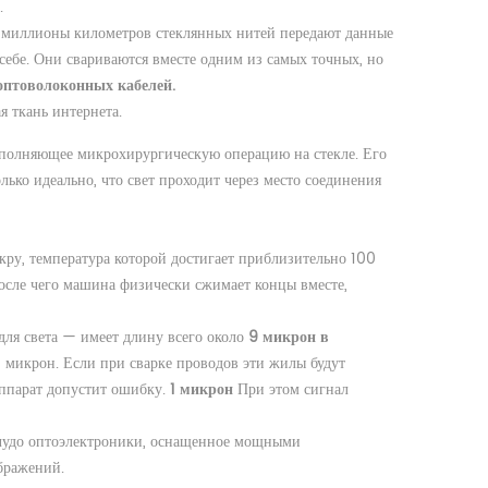
.
 миллионы километров стеклянных нитей передают данные
 себе. Они свариваются вместе одним из самых точных, но
оптоволоконных кабелей.
я ткань интернета.
ыполняющее микрохирургическую операцию на стекле. Его
лько идеально, что свет проходит через место соединения
кру, температура которой достигает приблизительно 100
после чего машина физически сжимает концы вместе,
для света — имеет длину всего около
9 микрон в
5 микрон. Если при сварке проводов эти жилы будут
аппарат допустит ошибку.
1 микрон
При этом сигнал
о чудо оптоэлектроники, оснащенное мощными
бражений.