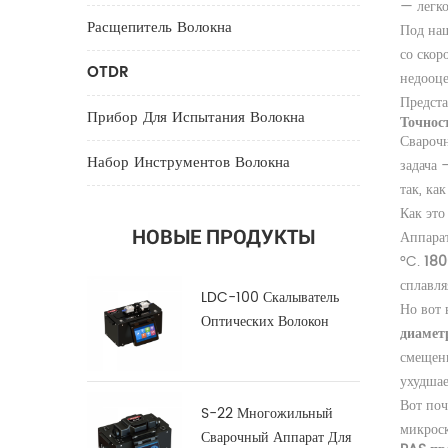
— легко
Расщепитель Волокна
Под наш
со скор
OTDR
недооц
Предста
Прибор Для Испытания Волокна
Точнос
Сварочн
Набор Инструментов Волокна
задача 
так, ка
Как это
НОВЫЕ ПРОДУКТЫ
Аппарат
°C.
180
сплавля
LDC-100 Скалыватель
Но вот 
Оптических Волокон
диамет
Большого Диаметра
смещены
ухудшае
Вот поч
S-22 Многожильный
микрос
Сварочный Аппарат Для