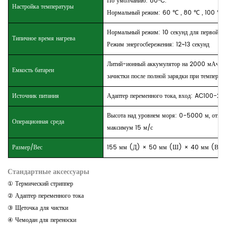
По умолчанию: 80°C.
Настройка температуры
Нормальный режим: 60
℃
, 80
℃ ,
100
℃
Нормальный режим: 10 секунд для первой за
Типичное время нагрева
Режим энергосбережения: 12~13 секунд
Литий-ионный аккумулятор на 2000 мАч. Вр
Емкость батареи
зачистки после полной зарядки при температ
Источник питания
Адаптер переменного тока, вход: AC100-2
Высота над уровнем моря: 0-5000 м, относ
Операционная среда
максимум 15 м/с
Размер/Вес
155 мм (Д)
×
50 мм (Ш)
×
40 мм (В) 
Стандартные аксессуары
① Термический стриппер
② Адаптер переменного тока
③ Щеточка для чистки
④ Чемодан для переноски