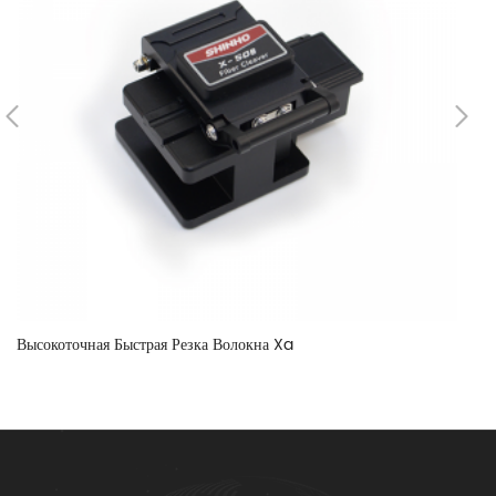
Высокоточная Быстрая Резка Волокна Xa
Ул