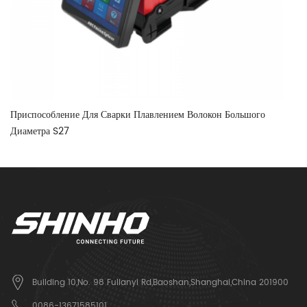
Приспособление Для Сварки Плавлением Волокон Большого
По
Диаметра S27
Сп
Building 10,No. 98 Fulianyi Rd,Baoshan,Shanghai,China 201900
0086-13671585101