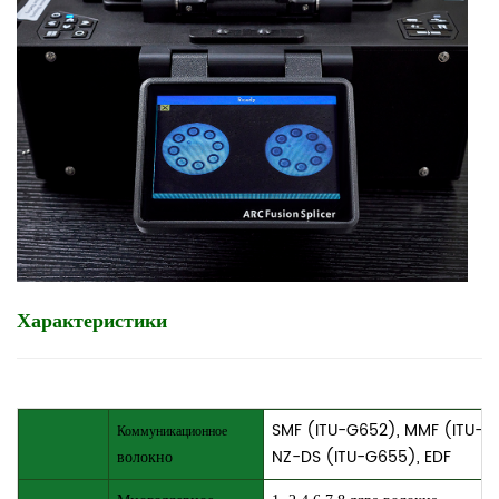
Характеристики
SMF (ITU-G652), MMF (ITU-G6
Коммуникационное
волокно
NZ-DS (ITU-G655), EDF