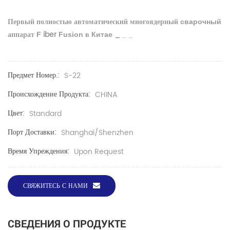
Первый
полностью
автоматический
многоядерный
сварочный
аппарат
iber
в
_
F
Fusion
Китае
_
_
Предмет Номер.:
S-22
Происхождение Продукта:
CHINA
Цвет:
Standard
Порт Доставки:
Shanghai/Shenzhen
Время Упреждения:
Upon Request
СВЯЖИТЕСЬ С НАМИ
СВЕДЕНИЯ О ПРОДУКТЕ