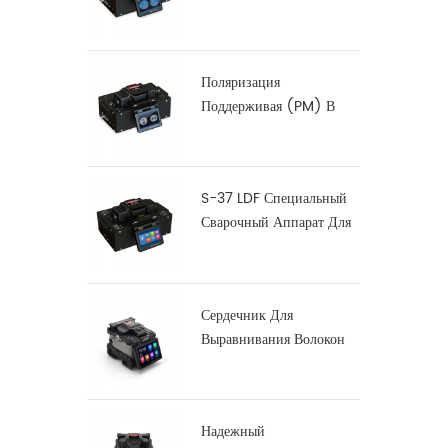
Оптоволокна
Поляризация
Поддерживая (PM) В
Волокна Splicer
Сплавливания С-12
S-37 LDF Специальный
Сварочный Аппарат Для
Сварки Волокон
Сердечник Для
Выравнивания Волокон
Сращиватель X900
Надежный