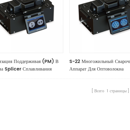
изация Поддерживая (PM) В
S-22 Многожильный Сваро
на Splicer Сплавливания
Аппарат Для Оптоволокна
Всего
1
страницы