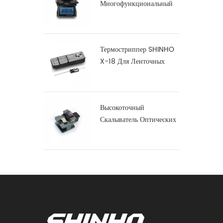
Многофункциональный
Дуговой Сварочный
Аппарат S16
Термостриппер SHINHO
X-18 Для Ленточных
Волокон
Высокоточный
Скалыватель Оптических
Волокон X-50D