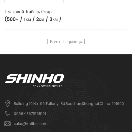
Пусковой Кабель Отдра
(500м / 1км / 2км / 3км /
5км)
Всего
1
страницы
Building 10,No. 98 Fulianyi Rd,Baoshan,Shanghai,China 201900
0086-13671585101
sales@xhfiber.com