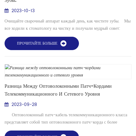
Зубы.
2023-10-13
Очищайте сварочный аппарат каждый день, как чистите зубы. Мы
все ходили к стоматологу на чистку и получали мудрый совет:
чистите зубы зубной нитью (большинство говорит два раза в
день!), чтобы избежать накопления зубного налета и микробов,
ПРОЧИТАЙТЕ БОЛЬШЕ
которые могут нанести вред вашим зубам и даже вашему здоровью.
. Следите за чистотой своих зубов, и они будут служить вам верой и
правдой всю жизнь! Хотите в...
Разница Между Оптоволоконными Патч-Кордами
Телекоммуникационного И Сетевого Уровня
2023-09-28
Оптоволоконный патч-кабель телекоммуникационного класса
представляет собой тип оптоволоконного патч-корда с более
толстым защитным слоем, его потери невелики, данные нелегко