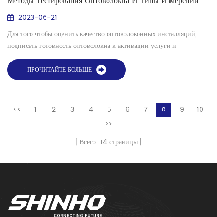
Методы Тестирования Оптоволокна И Типы Измерений
2023-06-21
Для того чтобы оценить качество оптоволоконных инсталляций,
подписать готовность оптоволокна к активации услуги и
обеспечить дальнейшую стабильную работу оптоволоконных линий,
необходимо использовать некоторые базовые методы и инструменты
ПРОЧИТАЙТЕ БОЛЬШЕ
тестирования оптоволокна. Есть несколько важных вещей, которые
необходимо измерить, оценить и проверить: 1. Обнаружение
торцевой поверхности волокна При соед...
<<
1
2
3
4
5
6
7
9
10
8
>>
Всего
14
страницы