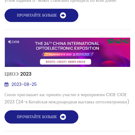
углом падения 0° может стабильно проходить по всей длине
волокна без особых потерь, такой тип волокна называется
одномодовым волокном (SMF). Основное требование к
ПРОЧИТАЙТЕ БОЛЬШЕ
одномодовому волокну состоит в том, чтобы сердцевина была
достаточно маленькой, чтобы ограничить передачу одной модой. Эта
мода низшего порядка может распространяться во в...
ЦИОЭ 2023
2023-08-25
Синхо приглашает вас принять участие в мероприятии CIOE CIOE
2023 (24-я Китайская международная выставка оптоэлектроники)
Добро пожаловать на наш стенд: 10E071 4B009 4B010 Вы также
можете увидеть наш продукт по адресу 2D078. Дата: 6-8 сентября
ПРОЧИТАЙТЕ БОЛЬШЕ
2023 г. Адрес: Всемирный выставочный и конференц-центр
Шэньчжэня...