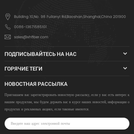
Building 10,No. 98 Fulianyi Rd,Baoshan,Shanghai,China 201900
0086-13671585101
sales@xhfiber.com
ПОДПИСЫВАЙТЕСЬ НА НАС
ГОРЯЧИЕ ТЕГИ
НОВОСТНАЯ РАССЫЛКА
Приглашаем вас зарегистрировать новостную рассылку, если у вас есть интерес к
нашим продуктам, мы будем держать вас в курсе наших новостей, информации о
продуктах и ​​рекламных акциях, если таковые имеются.