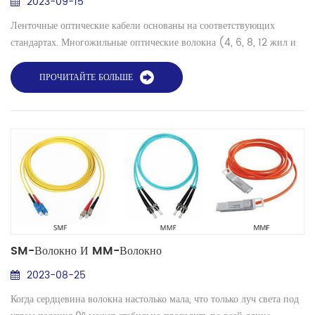
2023-09-15
Ленточные оптические кабели основаны на соответствующих
стандартах. Многожильные оптические волокна (4, 6, 8, 12 жил и
т. д.) склеиваются специальными материалами в группу (также
называемую лентой). Несколько групп (лент) образуют оптический
ПРОЧИТАЙТЕ БОЛЬШЕ
кабель. Такие оптические кабели называются ленточными кабелями.
Наиболее часто используемые ленточные кабели — это 6-жильные
и 12-жильные ленточные кабели. В ...
SM-Волокно И MM-Волокно
2023-08-25
Когда сердцевина волокна настолько мала, что только луч света под