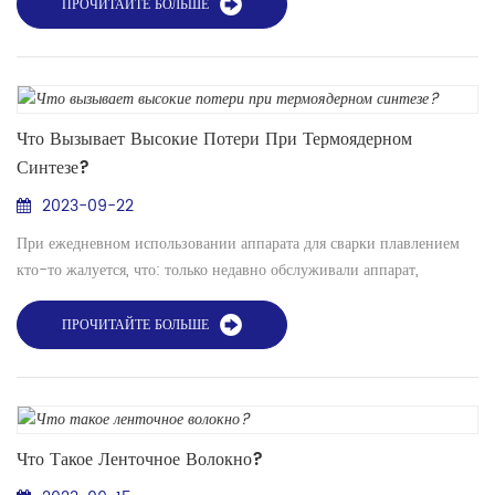
потерять, обычно он используется при соединении между
ПРОЧИТАЙТЕ БОЛЬШЕ
оптическим терминалом и клеммной коробкой, что очень важно.
отличается от оптоволоконного патч-корда сетевого уровня . Теперь
давайте узнаем конкретные различия между...
Что Вызывает Высокие Потери При Термоядерном
Синтезе?
2023-09-22
При ежедневном использовании аппарата для сварки плавлением
кто-то жалуется, что: только недавно обслуживали аппарат,
электроды заменены на новые, произведена коррекция разряда.
Почему потери при сварке волокна до сих пор не уменьшились?
ПРОЧИТАЙТЕ БОЛЬШЕ
Эта ситуация часто тесно связана с практикой эксплуатации
пользователя. Сварочный аппарат — это прецизионный инструмент,
который сращивает оптические волокна с ...
Что Такое Ленточное Волокно?