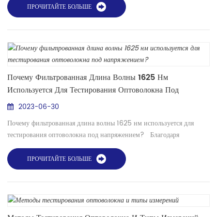
путем надреза или царапания поверхности и приложения
ПРОЧИТАЙТЕ БОЛЬШЕ
напряжения, поэтому стекло плавно ломается по линиям
напряжения, созданным царапиной. Если все сделано правильно,
волокно будет раскалываться с чистой поверхност...
Почему Фильтрованная Длина Волны 1625 Нм
Используется Для Тестирования Оптоволокна Под
Напряжением?
2023-06-30
Почему фильтрованная длина волны 1625 нм используется для
тестирования оптоволокна под напряжением? Благодаря
невероятным достижениям в области оптоволоконных технологий
нового поколения и развертыванию современных оптоволоконных
ПРОЧИТАЙТЕ БОЛЬШЕ
сетей методы тестирования значительно улучшились. Методы
тестирования OTDR стали незаменимым выбором для разработки,
проверки, обслуживания и устранения неполадок волок...