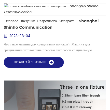
Типовое Введение Сварочного Аппарата--Shanghai
Shinho Communication
2023-08-04
Что такое машина для сращивания волокон? Машина для
сращивания оптоволокна представляет собой специальную
конструкцию для установки, эксплуатации и обслуживания
оптического волокна в качестве прецизионного, прочного и
ПРОЧИТАЙТЕ БОЛЬШЕ
удобного инструмента для строительства оптического волокна. Что
делает машина для сращивания волокон? Машина для сращивания
волокон используется для объединения или соединения двух о...