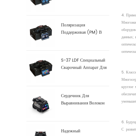
Оптоволокна
4. Приме
Многожил
Поляризация
оборудов
Поддерживая (PM) В
данных; 
Волокна Splicer
оптическ
Сплавливания С-12
оптическ
S-37 LDF Специальный
Сварочный Аппарат Для
5. Класс
Сварки Волокон
Многосер
круглое 
обеспечи
Сердечник Для
уменьшит
Выравнивания Волокон
Сращиватель X900
6. Будущ
С развит
Надежный