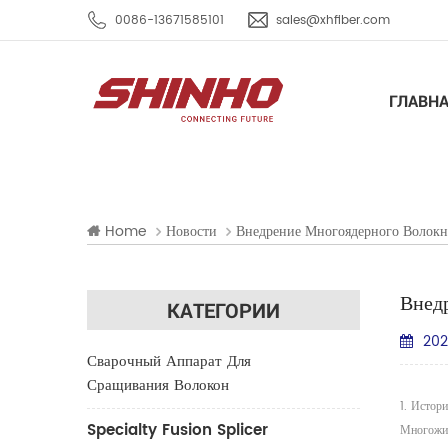
0086-13671585101
sales@xhfiber.com
ГЛАВН
Home
Новости
Внедрение Многоядерного Волокн
Внед
КАТЕГОРИИ
202
Сварочный Аппарат Для
Сращивания Волокон
1. Истор
Specialty Fusion Splicer
Многожил