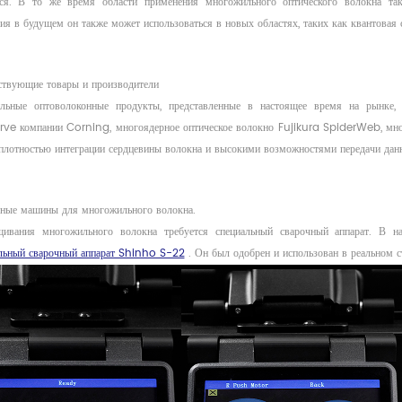
ься. В то же время области применения многожильного оптического волокна та
ия в будущем он также может использоваться в новых областях, таких как квантовая 
ствующие товары и производители
льные оптоволоконные продукты, представленные в настоящее время на рынке,
ve компании Corning, многоядерное оптическое волокно Fujikura SpiderWeb, мног
плотностью интеграции сердцевины волокна и высокими возможностями передачи данн
ные машины для многожильного волокна.
щивания многожильного волокна требуется специальный сварочный аппарат. В 
ьный сварочный аппарат Shinho S-22
. Он был одобрен и использован в реальном с