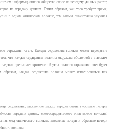
звитием информационного общества спрос на передачу данных растет,
прос на передачу данных. Таким образом, как того требует время,
дцевин в одном оптическом волокне, тем самым значительно улучшая
го отражения света. Каждая сердцевина волокна может передавать
 тем, что каждая сердцевина волокна окружена оболочкой с высоким
л падения превышает критический угол полного отражения, свет будет
м образом, каждая сердцевина волокна может использоваться как
тр сердцевины, расстояние между сердцевинами, вносимые потери,
бность передачи данных многосердцевинного оптического волокна;
связь мод оптического волокна; вносимые потери и обратные потери
бность волокна.