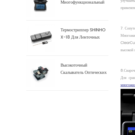
улучшат
Многофункциональный
применен
Дуговой Сварочный
Аппарат S16
7. Сопут
Термостриппер SHINHO
Многожи
X-18 Для Ленточных
ClearCur
Волокон
высокой 
Высокоточный
8.Свароч
Скалыватель Оптических
Для сра
Волокон X-50D
многожил