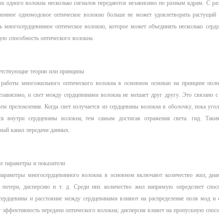
ах одного волокна несколько сигналов передаются независимо по разным ядрам. С ра
ионное одномодовое оптическое волокно больше не может удовлетворить растущий с
ь многосердцевинное оптическое волокно, которое может объединять несколько сер
ую способность оптического волокна.
етствующие теории или принципы
работы многожильного оптического волокна в основном основан на принципе полно
езависимо, и свет между сердцевинами волокна не мешает друг другу. Это связано с
лем преломления. Когда свет излучается из сердцевины волокна в оболочку, пока уго
ся внутри сердцевины волокна, тем самым достигая отражения света. гид. Таки
мый канал передачи данных.
е параметры и показатели
араметры многосердцевинного волокна в основном включают количество жил, диаме
 потери, дисперсию и т. д. Среди них количество жил напрямую определяет спосо
сердцевины и расстояние между сердцевинами влияют на распределение поля мод и 
 эффективность передачи оптического волокна; дисперсия влияет на пропускную спосо