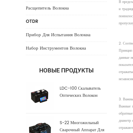
В предел
Расщепитель Волокна
и традиц
появилос
OTDR
пропускн
Прибор Для Испытания Волокна
2. Соотв
Набор Инструментов Волокна
Принцип 
данные н
показате
НОВЫЕ ПРОДУКТЫ
отражать
независи
LDC-100 Скалыватель
Оптических Волокон
3. Важны
Большого Диаметра
Важные п
обратные
диаметр 
S-22 Многожильный
отражают
Сварочный Аппарат Для