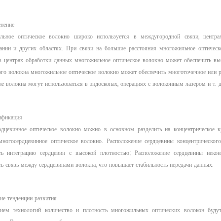
нение
ьное оптическое волокно широко используется в междугородной связи, центрах
ании и других областях. При связи на большие расстояния многожильное оптическ
в центрах обработки данных многожильное оптическое волокно может обеспечить вы
ого волокна многожильное оптическое волокно может обеспечить многоточечное или 
ие волокна могут использоваться в эндоскопах, операциях с волоконным лазером и т. д
ификация
дцевинное оптическое волокно можно в основном разделить на концентрическое кр
многосердцевинное оптическое волокно. Расположение сердцевины концентрическог
ть интеграцию сердцевин с высокой плотностью; Расположение сердцевины некон
ь связь между сердцевинами волокна, что повышает стабильность передачи данных.
ие тенденции развития
ием технологий количество и плотность многожильных оптических волокон будут