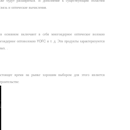
кже будут расширяться. В дополнение к существующим областям
связь и оптические вычисления.
 в основном включают в себя многоядерное оптическое волокно
оядерное оптоволокно YOFC и т. д. Эти продукты характеризуются
ых. .
настоящее время на рынке хорошим выбором для этого является
троительстве.