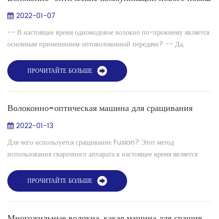
2022-01-07
-- В настоящее время одномодовое волокно по-прежнему является
основным применением оптоволоконной передачи? -- Да,
многоядерное волокно - более продвинутая попытка. В настоящее
время есть несколько св...
ПРОЧИТАЙТЕ БОЛЬШЕ
Волоконно-оптическая машина для сращивания
2022-01-13
Для чего используется сращивание Fusion? Этот метод
использования сварочного аппарата в настоящее время является
наиболее распространенным типом сварки, используемым в
оптоволоконной промышленности. Н...
ПРОЧИТАЙТЕ БОЛЬШЕ
Многожильные волокна, какая машина для сращивания нужна?