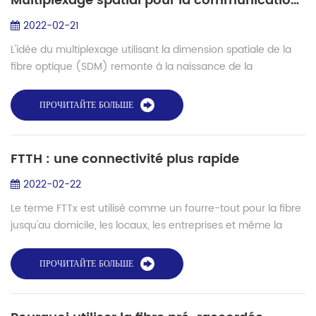
Multiplexage spatial pour la communication et les applications par fibre optique à l'avenir
2022-02-21
L'idée du multiplexage utilisant la dimension spatiale de la
fibre optique (SDM) remonte à la naissance de la
communication par fibre optique. Cependant, à mesure que
la capacité de transmission du sy...
ПРОЧИТАЙТЕ БОЛЬШЕ
FTTH : une connectivité plus rapide
2022-02-22
Le terme FTTx est utilisé comme un fourre-tout pour la fibre
jusqu'au domicile, les locaux, les entreprises et même la
fibre hybride jusqu'au trottoir. Nous sommes principalement
concernés par la fibr...
ПРОЧИТАЙТЕ БОЛЬШЕ