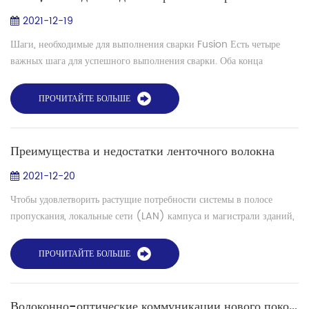
2021-12-19
Шаги, необходимые для выполнения сварки Fusion Есть четыре
важных шага для успешного выполнения сварки. Оба конца
волокна должны быть подготовлены с осторожностью и в
следующем порядке. Неудача на одн...
ПРОЧИТАЙТЕ БОЛЬШЕ
Преимущества и недостатки ленточного волокна
2021-12-20
Чтобы удовлетворить растущие потребности системы в полосе
пропускания, локальные сети (LAN) кампуса и магистрали зданий,
а также магистрали центров обработки данных переходят на
кабельное волокно с бо...
ПРОЧИТАЙТЕ БОЛЬШЕ
Волоконно-оптические коммуникации нового поколения: как найти лучшие решения для сращивания многожильных волокон