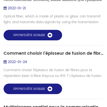
2022-01-21
Optical fiber, which is made of plastic or glass, can transmit
light, and transmits data signals by using the transmission
principle of "total reflection of light". Light itself is an
electromagnetic ...
ПРОЧИТАЙТЕ БОЛЬШЕ
Comment choisir l'épisseur de fusion de fibres pour la réparation laser à fibre Raycus ou IPG ?
2022-01-24
Comment choisir l'épisseur de fusion de fibres pour la
réparation laser à fibre Raycus ou IPG ? L'épisseur de fusion
de fibres est l'un des outils de réparation de laser à fibre.
Lorsque le modul...
ПРОЧИТАЙТЕ БОЛЬШЕ