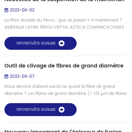
2022-06-02
La fibre dorsale du Pérou : que se passe-t-il maintenant ?
AMÉRIQUE LATINE PÉROU VIETTEL AZTECA COMUNICACIONES
GILAT RÉSEAUX OPTIQUES RÉSEAUX FIBRE OPTIQUE PRONATEL
RDNFO SATELITAL TELECOMUN...
ПРОЧИТАЙТЕ БОЛЬШЕ
Outil de clivage de fibres de grand diamètre
2022-06-07
Nous devons d'abord savoir ce qu'est la fibre de grand
diamètre ? Les fibres de grand diamètre (> 125 µm de fibres
de télécommunication standard) sont utilisées dans une
variété d'applications...
ПРОЧИТАЙТЕ БОЛЬШЕ