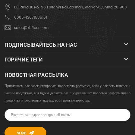
Building 10,No. 98 Fulianyi Rd,Baoshan,Shanghai,China 201900
0086-13671585101
sales@xhfiber.com
ПОДПИСЫВАЙТЕСЬ НА НАС
ГОРЯЧИЕ ТЕГИ
НОВОСТНАЯ РАССЫЛКА
Приглашаем вас зарегистрировать новостную рассылку, если у вас есть интерес к
нашим продуктам, мы будем держать вас в курсе наших новостей, информации о
продуктах и ​​рекламных акциях, если таковые имеются.