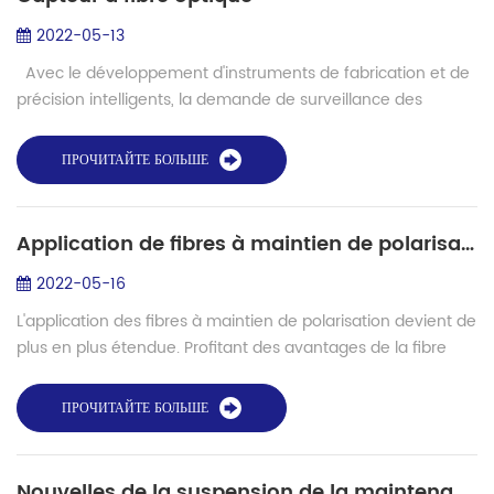
2022-05-13
Avec le développement d'instruments de fabrication et de
précision intelligents, la demande de surveillance des
petites contraintes est de plus en plus grande, les ailes de la
surveillance des ...
ПРОЧИТАЙТЕ БОЛЬШЕ
Application de fibres à maintien de polarisation
2022-05-16
L'application des fibres à maintien de polarisation devient de
plus en plus étendue. Profitant des avantages de la fibre
optique, portée par l'Internet des objets, il y aura des
applications plus sign...
ПРОЧИТАЙТЕ БОЛЬШЕ
Nouvelles de la suspension de la maintenance du réseau de fibre dorsale au Pérou - projets de fusionneurs