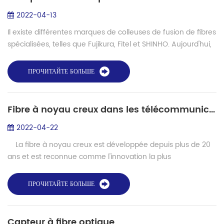
2022-04-13
Il existe différentes marques de colleuses de fusion de fibres
spécialisées, telles que Fujikura, Fitel et SHINHO. Aujourd'hui,
nous verrons la comparaison entre Fujikura FSM100P, FSM
100M, FSM100M +,...
ПРОЧИТАЙТЕ БОЛЬШЕ
Fibre à noyau creux dans les télécommunications à fibre optique et les lasers
2022-04-22
La fibre à noyau creux est développée depuis plus de 20
ans et est reconnue comme l'innovation la plus
révolutionnaire dans la technologie des fibres à cristaux
photoniques. Dans ce type...
ПРОЧИТАЙТЕ БОЛЬШЕ
Capteur à fibre optique