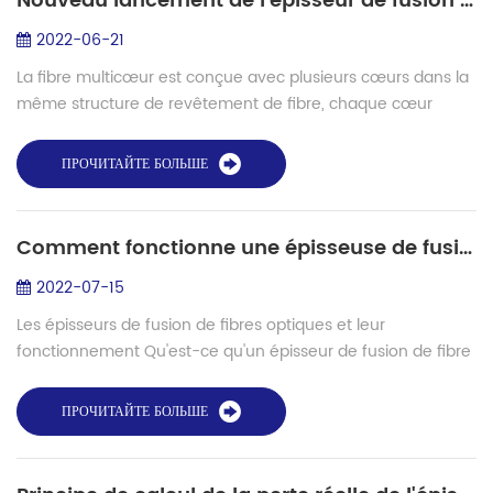
Nouveau lancement de l'épisseur de fusion de fibres multicœur Shinho S-22 !
2022-06-21
La fibre multicœur est conçue avec plusieurs cœurs dans la
même structure de revêtement de fibre, chaque cœur
équivaut à une unité de transmission indépendante, et dans
la même fibre, plusieurs signau...
ПРОЧИТАЙТЕ БОЛЬШЕ
Comment fonctionne une épisseuse de fusion de fibres？
2022-07-15
Les épisseurs de fusion de fibres optiques et leur
fonctionnement Qu'est-ce qu'un épisseur de fusion de fibre
optique ? Une épissure par fusion de fibres optiques est un
dispositif qui utilise un arc ...
ПРОЧИТАЙТЕ БОЛЬШЕ