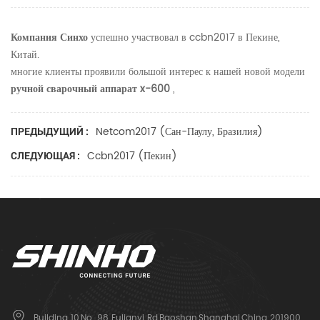
Компания Синхо
успешно участвовал в ccbn2017 в Пекине,
Китай.
многие клиенты проявили большой интерес к нашей новой модели
ручной сварочный аппарат x-600
,
Netcom2017 (Сан-Паулу, Бразилия)
ПРЕДЫДУЩИЙ :
Ccbn2017 (пекин)
СЛЕДУЮЩАЯ :
Building 10,No. 98 Fulianyi Rd,Baoshan,Shanghai,China 201900