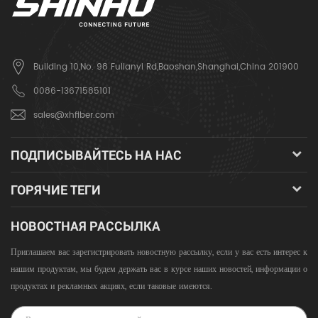
Building 10,No. 98 Fulianyi Rd,Baoshan,Shanghai,China 201900
0086-13671585101
sales@xhfiber.com
ПОДПИСЫВАЙТЕСЬ НА НАС
ГОРЯЧИЕ ТЕГИ
НОВОСТНАЯ РАССЫЛКА
Приглашаем вас зарегистрировать новостную рассылку, если у вас есть интерес к
нашим продуктам, мы будем держать вас в курсе наших новостей, информации о
продуктах и ​​рекламных акциях, если таковые имеются.