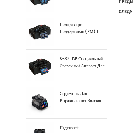
ПРЕДЫ
Оптоволокна
СЛЕДУ
Поляризация
Поддерживая (PM) В
Волокна Splicer
Сплавливания С-12
S-37 LDF Специальный
Сварочный Аппарат Для
Сварки Волокон
Сердечник Для
Выравнивания Волокон
Сращиватель X900
Надежный