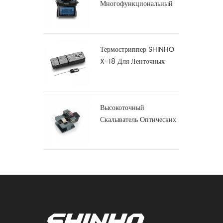
Многофункциональный
Дуговой Сварочный
Аппарат S16
Термостриппер SHINHO
X-18 Для Ленточных
Волокон
Высокоточный
Скалыватель Оптических
Волокон X-50D