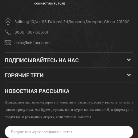
Building 10,No. 98 Fulianyi Rd,Baoshan,Shanghai,China 201900
0086-13671585101
sales@xhfiber.com
ПОДПИСЫВАЙТЕСЬ НА НАС
ГОРЯЧИЕ ТЕГИ
НОВОСТНАЯ РАССЫЛКА
Приглашаем вас зарегистрировать новостную рассылку, если у вас есть интерес к
нашим продуктам, мы будем держать вас в курсе наших новостей, информации о
продуктах и ​​рекламных акциях, если таковые имеются.