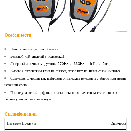
Особенности
Низкая индикация силы батареи
Большой ЖК-дисплей с подсветкой
Лазерный источник модуляции 270Hz
，
330Hz
，
1кГц
，
2кгц
Вместе с оптическим клип на стяжку, позволяет на линии связи имеются
Совмещая функции как цифровой оптический телефон и стабилизированный
источник света
Полнодуплексный цифровой связи с высоким качеством сеанс связи и
низкий уровень фонового шума
Спецификации
Название Продукта
Оптическая Г