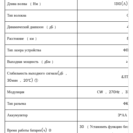
Длина волны
（
Нм
）
1310(А)/1
Тип волокна
См
Динамический диапазон
（
дБ
）
40
Расстояние
（
км
）
80
Тип лазера устройства
ФП-Л
Выходная мощность
（
дБм
）
≥-5
Стабильность выходного сигнала(дБ
，
&ЛТ;0
30мин
，
20℃) ①
Модуляция
СW
，
270Hz
，
330
Тип разъема
ФК/П
Аккумулятор
3*АА
，
30
（
Установить функцию бесед
Время работы батареи(ч) ②