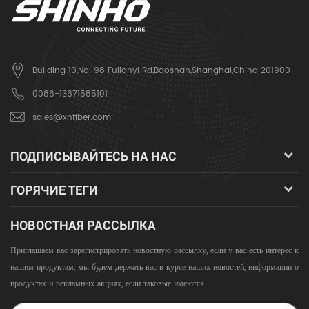
Building 10,No. 98 Fulianyi Rd,Baoshan,Shanghai,China 201900
0086-13671585101
sales@xhfiber.com
ПОДПИСЫВАЙТЕСЬ НА НАС
ГОРЯЧИЕ ТЕГИ
НОВОСТНАЯ РАССЫЛКА
Приглашаем вас зарегистрировать новостную рассылку, если у вас есть интерес к
нашим продуктам, мы будем держать вас в курсе наших новостей, информации о
продуктах и ​​рекламных акциях, если таковые имеются.