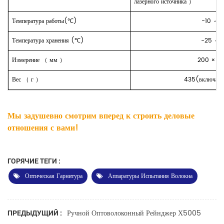
лазерного источника
）
Температура работы(℃)
-10
～
+
Температура хранения (℃)
-25
～
Измерение
（
мм
）
200
×90
Вес
（
г
）
435(включая 
Мы задушевно смотрим вперед к строить деловые
отношения с вами!
ГОРЯЧИЕ ТЕГИ :
Оптическая Гарнитура
Аппаратуры Испытания Волокна
Ручной Оптоволоконный Рейнджер Х5005
ПРЕДЫДУЩИЙ :