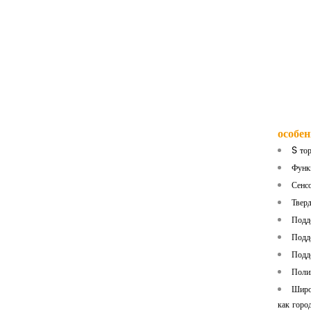
особен
S
тор
Функ
Сенсо
Твер
Подде
Подд
Подде
Поли
Широк
как горо