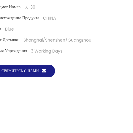
дмет Номер.:
X-30
исхождение Продукта:
CHINA
т:
Blue
т Доставки:
Shanghai/Shenzhen/Guangzhou
мя Упреждения:
3 Working Days
СВЯЖИТЕСЬ С НАМИ