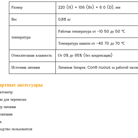
Размер
220 (Н)
×
106 (Вт)
× 6
0 (D), мм
Вес
0,88
кг
Рабочая температура от -10 50 до 50 ℃
температура
Температура памяти от -40 70 до 70 ℃
Относительная влажность
От 0% до 95% (без конденсации)
Источник питания
Литиевая батарея; Conti
nuous
за работой
часов
артные аксессуары
ектометр
ан для переноски
ер питания
 питания
ь
водство пользователя