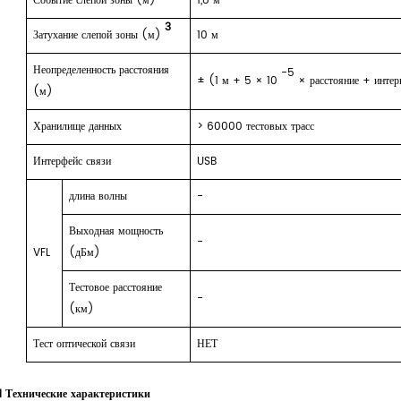
Событие слепой зоны (м)
1,8
м
3
Затухание слепой зоны (м)
1
0
м
Неопределенность расстояния
-5
± (1 м + 5 × 10
× расстояние + интер
(м)
Хранилище данных
>
60000 тестовых трасс
Интерфейс связи
USB
длина волны
-
Выходная мощность
-
VFL
(дБм)
Тестовое расстояние
-
(км)
Тест оптической связи
НЕТ
l Технические характеристики