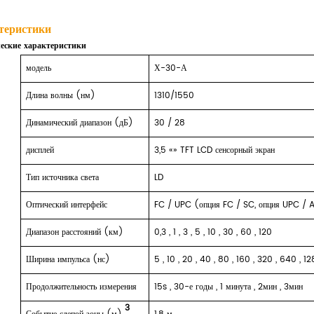
теристики
еские характеристики
модель
Х-30-А
Длина волны (нм)
1310/1550
Динамический диапазон (дБ)
30
/
28
дисплей
3,5
«»
TFT LCD сенсорный экран
Тип источника света
LD
Оптический интерфейс
FC / UPC (опция FC / SC, опция UPC / 
Диапазон расстояний (км)
0,3
,
1
,
3
,
5
,
10
,
30
,
60
,
120
Ширина импульса (нс)
5
,
10
,
20
,
40
,
80
,
160
,
320
,
640
,
12
Продолжительность измерения
15s
,
30-е годы
,
1 минута
,
2мин
,
3мин
3