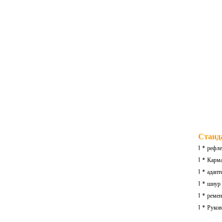
Станд
1 * рефл
1 * Карм
1 * адапт
1 * шнур
1 * ремен
1 * Руко