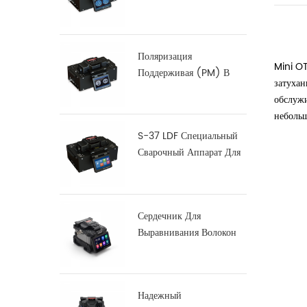
Оптоволокна
Поляризация
Mini OT
Поддерживая (PM) В
затухан
Волокна Splicer
обслужи
Сплавливания С-12
небольш
S-37 LDF Специальный
Сварочный Аппарат Для
Сварки Волокон
Сердечник Для
Выравнивания Волокон
Сращиватель X900
Надежный