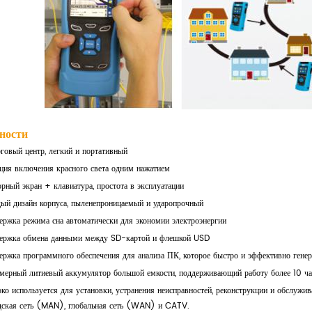
ности
говый центр, легкий и портативный
ция включения красного света одним нажатием
рный экран + клавиатура, простота в эксплуатации
дый дизайн корпуса, пыленепроницаемый и ударопрочный
ржка режима сна автоматически для экономии электроэнергии
ержка обмена данными между SD-картой и флешкой USD
ржка программного обеспечения для анализа ПК, которое быстро и эффективно генер
мерный литиевый аккумулятор большой емкости, поддерживающий работу более 10 ча
о используется для установки, устранения неисправностей, реконструкции и обслужив
дская сеть (MAN), глобальная сеть (WAN) и CATV.