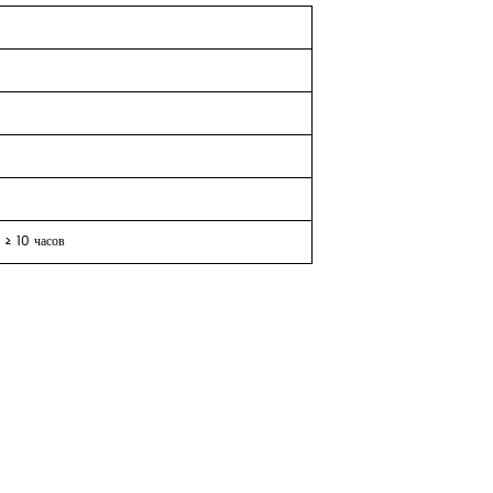
≥
10
часов