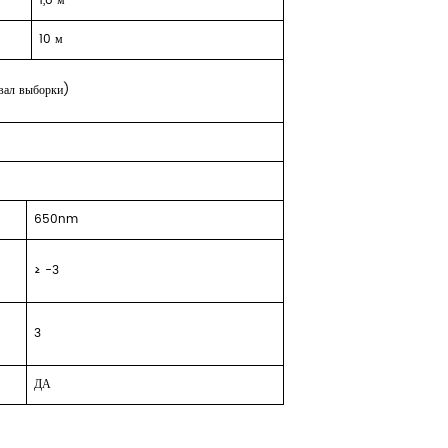
1,8
м
1
0
м
вал выборки)
650nm
≥
-3
3
ДА