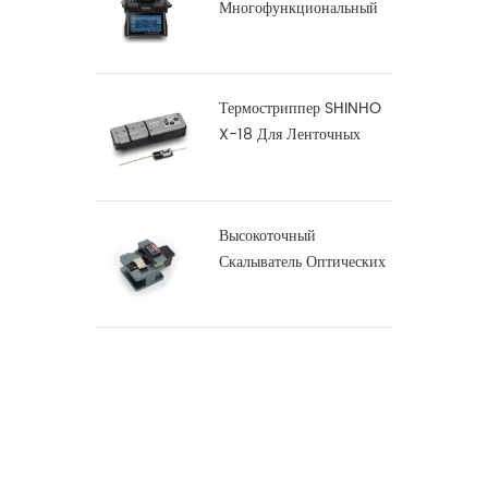
Многофункциональный
Дуговой Сварочный
Аппарат S16
Термостриппер SHINHO
X-18 Для Ленточных
Волокон
Высокоточный
Скалыватель Оптических
Волокон X-50D