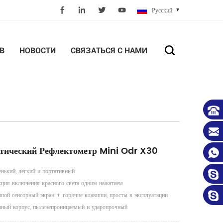
Русский
В
НОВОСТИ
СВЯЗАТЬСЯ С НАМИ
тический Рефлектометр Mini Odr X30
нький, легкий и портативный
ция включения красного света одним нажатием
шой сенсорный экран + горячие клавиши, просты в эксплуатации
ный корпус, пыленепроницаемый и ударопрочный