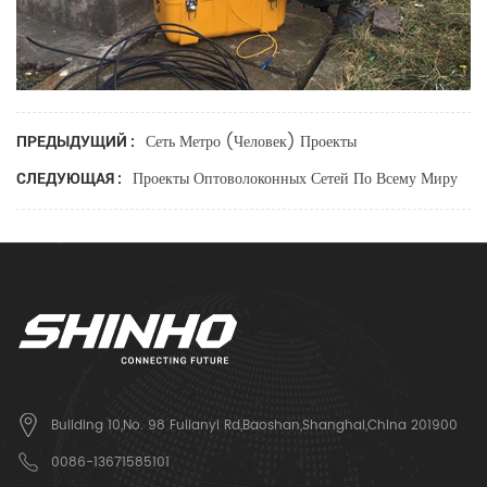
Сеть Метро (человек) Проекты
ПРЕДЫДУЩИЙ :
Проекты Оптоволоконных Сетей По Всему Миру
СЛЕДУЮЩАЯ :
Building 10,No. 98 Fulianyi Rd,Baoshan,Shanghai,China 201900
0086-13671585101