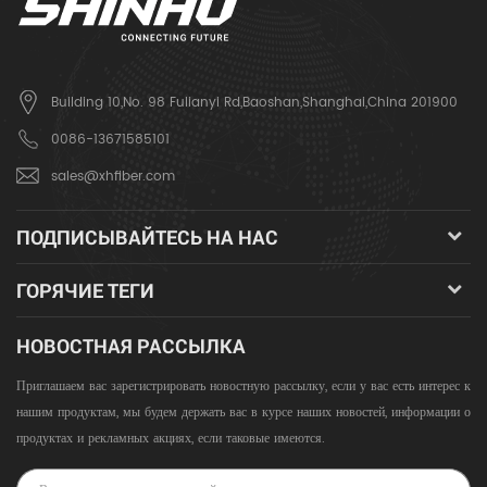
Building 10,No. 98 Fulianyi Rd,Baoshan,Shanghai,China 201900
0086-13671585101
sales@xhfiber.com
ПОДПИСЫВАЙТЕСЬ НА НАС
ГОРЯЧИЕ ТЕГИ
НОВОСТНАЯ РАССЫЛКА
Приглашаем вас зарегистрировать новостную рассылку, если у вас есть интерес к
нашим продуктам, мы будем держать вас в курсе наших новостей, информации о
продуктах и ​​рекламных акциях, если таковые имеются.