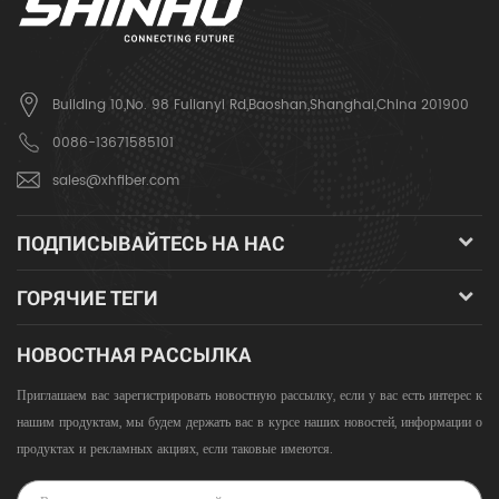
Building 10,No. 98 Fulianyi Rd,Baoshan,Shanghai,China 201900
0086-13671585101
sales@xhfiber.com
ПОДПИСЫВАЙТЕСЬ НА НАС
ГОРЯЧИЕ ТЕГИ
НОВОСТНАЯ РАССЫЛКА
Приглашаем вас зарегистрировать новостную рассылку, если у вас есть интерес к
нашим продуктам, мы будем держать вас в курсе наших новостей, информации о
продуктах и ​​рекламных акциях, если таковые имеются.