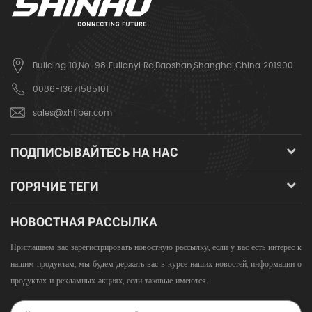
Building 10,No. 98 Fulianyi Rd,Baoshan,Shanghai,China 201900
0086-13671585101
sales@xhfiber.com
ПОДПИСЫВАЙТЕСЬ НА НАС
ГОРЯЧИЕ ТЕГИ
НОВОСТНАЯ РАССЫЛКА
Приглашаем вас зарегистрировать новостную рассылку, если у вас есть интерес к
нашим продуктам, мы будем держать вас в курсе наших новостей, информации о
продуктах и ​​рекламных акциях, если таковые имеются.