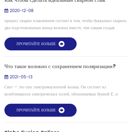
Как чтобы сделать идеальный сварной стык
2020-12-08
процесс сварки плавлением состоит в том, чтобы буквально сварить
два подготовленных конца волокна вместе, тем самым создав
неразъемное соединение с минимально возможным вносимая
потеря , так что факто...
ПРОЧИТАЙТЕ БОЛЬШЕ
Что такое волокно с сохранением поляризации?
2021-05-13
Свет — это тип электромагнитной волны. Он состоит из
колеблющихся электрических полей, обозначаемых буквой Е, и
магнитных полей, обозначаемых буквой В. Его свойства можно
описать, изучая электрическое...
ПРОЧИТАЙТЕ БОЛЬШЕ