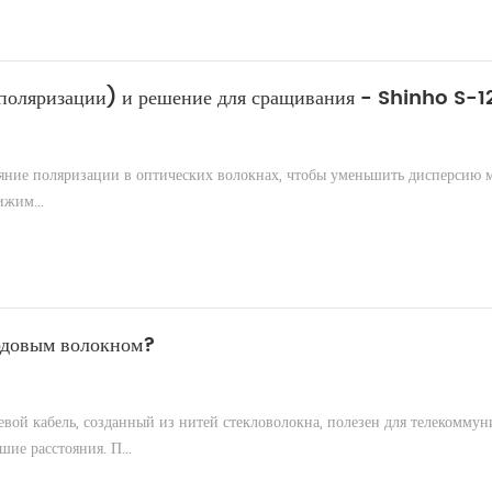
 поляризации) и решение для сращивания - Shinho S-
ние поляризации в оптических волокнах, чтобы уменьшить дисперсию м
ижим...
одовым волокном?
вой кабель, созданный из нитей стекловолокна, полезен для телекомму
ие расстояния. П...