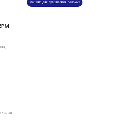
машина для сращивания волокон
12PM
од,
никаций