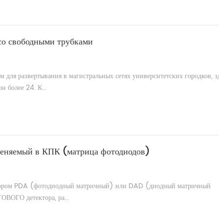
со свободными трубками
 для развертывания в магистральных сетях университетских городков, з
н более 24. К...
меняемый в КПК (матрица фотодиодов)
ором PDA (фотодиодный матричный) или DAD (диодный матричный
ВОГО детектора, ра...