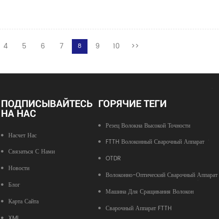
4
5
6
7
9
10
>>
8
ПОДПИСЫВАЙТЕСЬ
ГОРЯЧИЕ ТЕГИ
НА НАС
Резец Волокна Высокой Точности
Насчет Нас
FTTH Волоконный Сварочный Аппарат
Связаться С Нами
OTDR
Новости
Волоконно-Оптический Сварочный Аппарат
Блог
Машина Для Сращивания Волокон
Карта Сайта
Сварочный Аппарат FTTH
XML