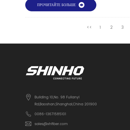
ПРОЧИТАЙТЕ БОЛЬШЕ
<<
1
2
3
Building 10,No. 98 Fulianyi
Rd,Baoshan,Shanghai,China 201900
0086-13671585101
sales@xhfiber.com