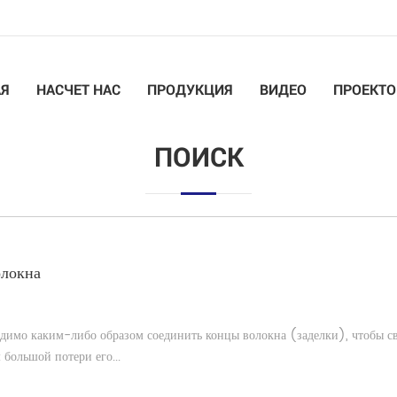
АЯ
НАСЧЕТ НАС
ПРОДУКЦИЯ
ВИДЕО
ПРОЕКТО
ПОИСК
олокна
димо каким-либо образом соединить концы волокна (заделки), чтобы св
 большой потери его...