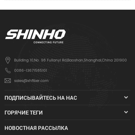
Building 10,No. 98 Fulianyi Rd,Baoshan,Shanghai,China 201900
0086-13671585101
sales@xhfiber.com
ПОДПИСЫВАЙТЕСЬ НА НАС
ГОРЯЧИЕ ТЕГИ
НОВОСТНАЯ РАССЫЛКА